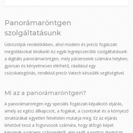
Panorámaröntgen
szolgáltatásunk
Üdvözöljük rendelőnkben, ahol modern és precíz fogászati
megoldásokat kínálunk! Az egyik legnépszerűbb szolgáltatásunk
a digitális panorámaröntgen, mely pácienseink számára helyben,
gyorsan és kényelmesen elérhető, ráadásul egy
csúcskategóriás, rendkívül precíz Vatech készülék segítségével.
Mi az a panorámaröntgen?
A panorámaröntgen egy speciális fogászati képalkotó eljárás,
amely az egész állkapcsot, a fogakat, a csontokat és a környező
struktúrákat egyetlen felvételen mutatja meg. Ez az eljárás
lehetővé teszi a fogorvosok számára, hogy átfogó képet
kapjanak a páciens szájüregéről, ami segít a pontos diagnózis