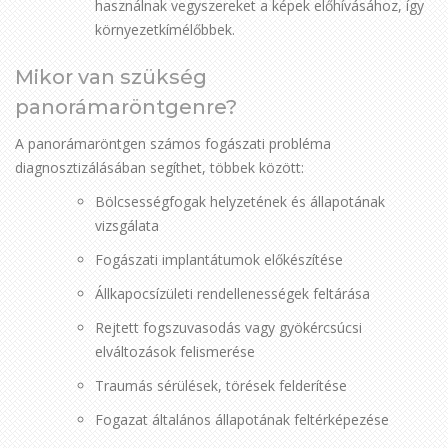
használnak vegyszereket a képek előhívásához, így
környezetkímélőbbek.
Mikor van szükség
panorámaröntgenre?
A panorámaröntgen számos fogászati probléma
diagnosztizálásában segíthet, többek között:
Bölcsességfogak helyzetének és állapotának
vizsgálata
Fogászati implantátumok előkészítése
Állkapocsízületi rendellenességek feltárása
Rejtett fogszuvasodás vagy gyökércsúcsi
elváltozások felismerése
Traumás sérülések, törések felderítése
Fogazat általános állapotának feltérképezése