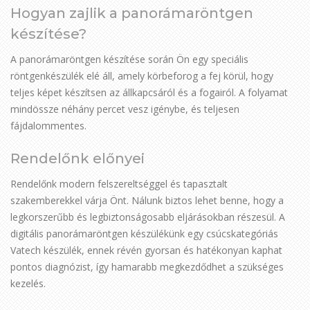
Hogyan zajlik a panorámaröntgen
készítése?
A panorámaröntgen készítése során Ön egy speciális
röntgenkészülék elé áll, amely körbeforog a fej körül, hogy
teljes képet készítsen az állkapcsáról és a fogairól. A folyamat
mindössze néhány percet vesz igénybe, és teljesen
fájdalommentes.
Rendelőnk előnyei
Rendelőnk modern felszereltséggel és tapasztalt
szakemberekkel várja Önt. Nálunk biztos lehet benne, hogy a
legkorszerűbb és legbiztonságosabb eljárásokban részesül. A
digitális panorámaröntgen készülékünk egy csúcskategóriás
Vatech készülék, ennek révén gyorsan és hatékonyan kaphat
pontos diagnózist, így hamarabb megkezdődhet a szükséges
kezelés.