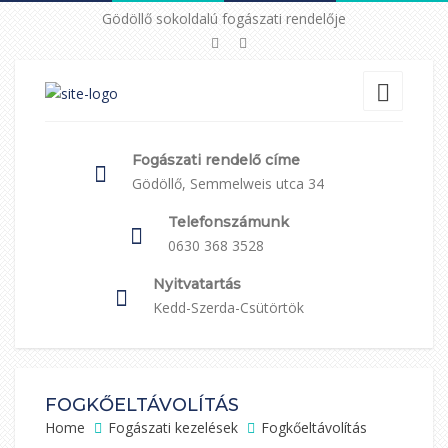
Gödöllő sokoldalú fogászati rendelője
Fogászati rendelő címe
Gödöllő, Semmelweis utca 34
Telefonszámunk
0630 368 3528
Nyitvatartás
Kedd-Szerda-Csütörtök
FOGKŐELTÁVOLÍTÁS
Home
Fogászati kezelések
Fogkőeltávolítás