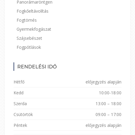
Panorámaröntgen
Fogkőeltávolítás
Fogtömés
Gyermekfogászat
Szájsebészet
Fogpótlások
RENDELÉSI IDŐ
Hétfő
előjegyzés alapján
Kedd
10:00-18:00
Szerda
13:00 – 18:00
Csütörtök
09:00 – 17:00
Péntek
előjegyzés alapján