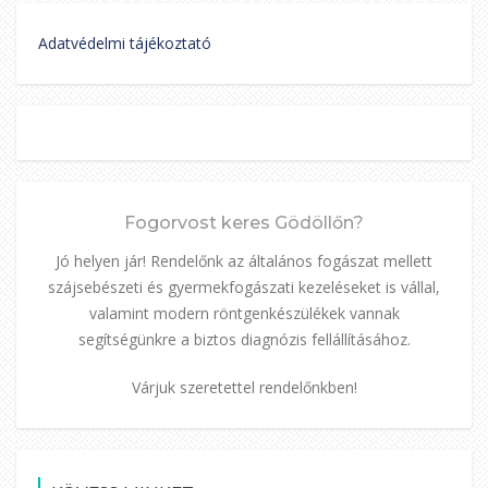
Adatvédelmi tájékoztató
Fogorvost keres Gödöllőn?
Jó helyen jár! Rendelőnk az általános fogászat mellett
szájsebészeti és gyermekfogászati kezeléseket is vállal,
valamint modern röntgenkészülékek vannak
segítségünkre a biztos diagnózis fellállításához.
Várjuk szeretettel rendelőnkben!