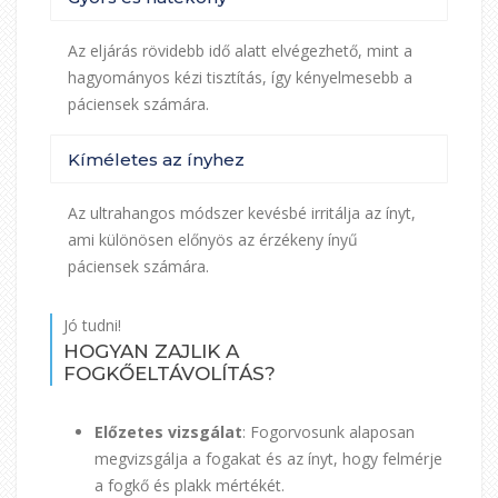
Az eljárás rövidebb idő alatt elvégezhető, mint a
hagyományos kézi tisztítás, így kényelmesebb a
páciensek számára.
Kíméletes az ínyhez
Az ultrahangos módszer kevésbé irritálja az ínyt,
ami különösen előnyös az érzékeny ínyű
páciensek számára.
Jó tudni!
HOGYAN ZAJLIK A
FOGKŐELTÁVOLÍTÁS?
Előzetes vizsgálat
: Fogorvosunk alaposan
megvizsgálja a fogakat és az ínyt, hogy felmérje
a fogkő és plakk mértékét.