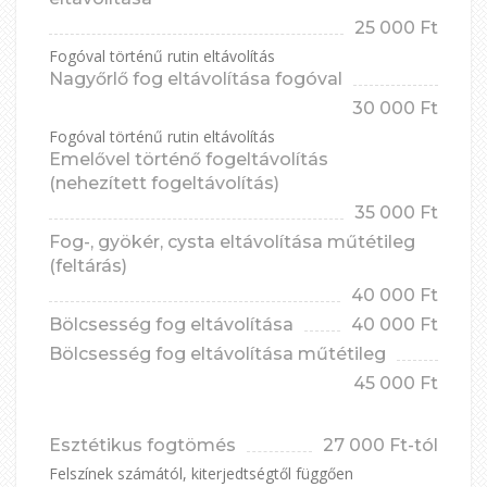
25 000 Ft
Fogóval történű rutin eltávolítás
Nagyőrlő fog eltávolítása fogóval
30 000 Ft
Fogóval történű rutin eltávolítás
Emelővel történő fogeltávolítás
(nehezített fogeltávolítás)
35 000 Ft
Fog-, gyökér, cysta eltávolítása műtétileg
(feltárás)
40 000 Ft
Bölcsesség fog eltávolítása
40 000 Ft
Bölcsesség fog eltávolítása műtétileg
45 000 Ft
Esztétikus fogtömés
27 000 Ft-tól
Felszínek számától, kiterjedtségtől függően