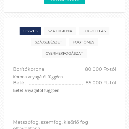
ÖSSZES
SZÁJHIGIÉNIA
FOGPÓTLÁS
SZÁJSEBÉSZET
FOGTÖMÉS
GYERMEKFOGÁSZAT
Borítókorona
80 000 Ft-tól
Korona anyagától függően
Betét
85 000 Ft-tól
Betét anyagától függően
Metszőfog, szemfog, kisőrlő fog
eltávolítása