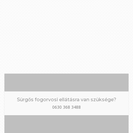
Szájsebészet Gödöllőn: Bölcsességfog
eltávolítás fájdalommentesen
Ismerje meg a bölcsességfog eltávolítás lépéseit Gödöllőn,
a modern szájsebészet lehetőségeitől a gyógyulásig.
Fedezze fel szakértőink tippjeit a fájdalommentes
Olvass tovább
Sürgős fogorvosi ellátásra van szüksége?
0630 368 3488