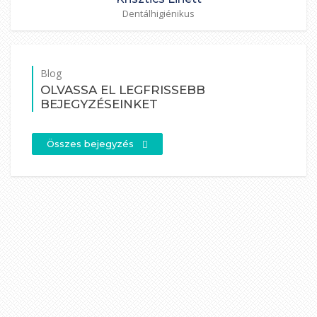
Dentálhigiénikus
Blog
OLVASSA EL LEGFRISSEBB
BEJEGYZÉSEINKET
Összes bejegyzés
Gödöllői fogászati vizsgálat: Miért
kulcsfontosságú panaszmentesség esetén
is vizsgálatra menni?
Fedezze fel, miért elengedhetetlen a rendszeres fogászati
vizsgálat Gödöllőn, még tünetmentesen is. Előzze meg a
rejtett problémákat és a komolyabb betegségeket