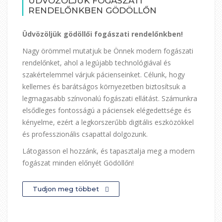
ÜDVÖZÖLJÜK FOGÁSZATI
RENDELŐNKBEN GÖDÖLLŐN
Üdvözöljük gödöllői fogászati rendelőnkben!
Nagy örömmel mutatjuk be Önnek modern fogászati
rendelőnket, ahol a legújabb technológiával és
szakértelemmel várjuk pácienseinket. Célunk, hogy
kellemes és barátságos környezetben biztosítsuk a
legmagasabb színvonalú fogászati ellátást. Számunkra
elsődleges fontosságú a páciensek elégedettsége és
kényelme, ezért a legkorszerűbb digitális eszközökkel
és professzionális csapattal dolgozunk.
Látogasson el hozzánk, és tapasztalja meg a modern
fogászat minden előnyét Gödöllőn!
Tudjon meg többet