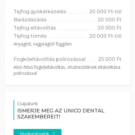
Tejfog gyökérkezelés
20 000 Ft-tól
Barázdazárás
20 000 Ft
Tejfog eltávolítás
20 000 Ft
Tejfog tömés
20 000 Ft-tól
Anyagtól, nagyságtól függően
Fogkőeltávolítás polírozással
25 000 Ft
Alsó-felső fogkőeltávolítás, elszíneződések eltávolítása
polírozással
Csapatunk
ISMERJE MEG AZ UNICO DENTAL
SZAKEMBEREIT!
Munkatársaink