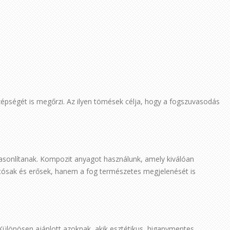
pségét is megőrzi. Az ilyen tömések célja, hogy a fogszuvasodás
sonlítanak. Kompozit anyagot használunk, amely kiválóan
rtósak és erősek, hanem a fog természetes megjelenését is
Különösen ajánlott azoknak, akik esztétikus, higanymentes