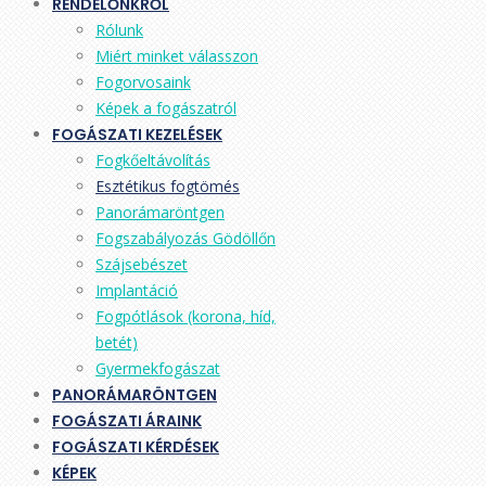
RENDELŐNKRŐL
Rólunk
Miért minket válasszon
Fogorvosaink
Képek a fogászatról
FOGÁSZATI KEZELÉSEK
Fogkőeltávolítás
Esztétikus fogtömés
Panorámaröntgen
Fogszabályozás Gödöllőn
Szájsebészet
Implantáció
Fogpótlások (korona, híd,
betét)
Gyermekfogászat
PANORÁMARÖNTGEN
FOGÁSZATI ÁRAINK
FOGÁSZATI KÉRDÉSEK
KÉPEK