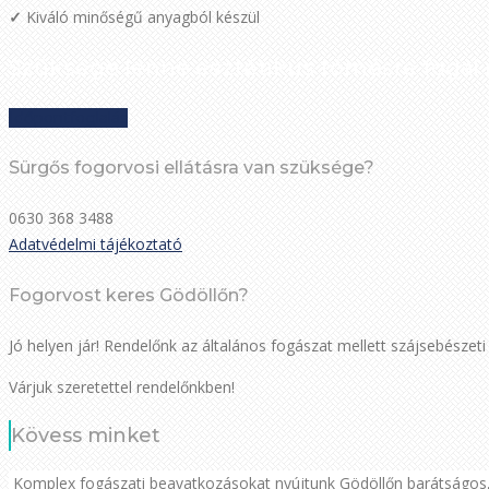
✓
Kiváló minőségű anyagból készül
Szüksége lenne esztétikus tömésre foga
Időpontfoglalás
Sürgős fogorvosi ellátásra van szüksége?
0630 368 3488
Adatvédelmi tájékoztató
Fogorvost keres Gödöllőn?
Jó helyen jár! Rendelőnk az általános fogászat mellett szájsebészet
Várjuk szeretettel rendelőnkben!
Kövess minket
Komplex fogászati beavatkozásokat nyújtunk Gödöllőn barátságos