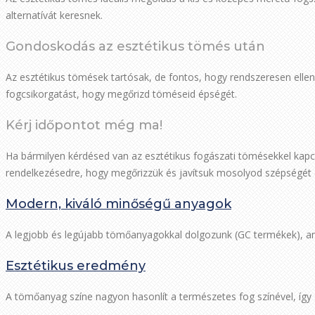
alternatívát keresnek.
Gondoskodás az esztétikus tömés után
Az esztétikus tömések tartósak, de fontos, hogy rendszeresen ellen
fogcsikorgatást, hogy megőrizd töméseid épségét.
Kérj időpontot még ma!
Ha bármilyen kérdésed van az esztétikus fogászati tömésekkel kapcs
rendelkezésedre, hogy megőrizzük és javítsuk mosolyod szépségét 
Modern, kiváló minőségű anyagok
A legjobb és legújabb tömőanyagokkal dolgozunk (GC termékek), ami
Esztétikus eredmény
A tömőanyag színe nagyon hasonlít a természetes fog színével, így 