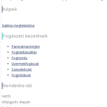
Képek
Galéria megtekintése
Fogászati kezelések
Panorámaröntgen
Fogkőeltávolítás
Fogtömés
Gyermekfogászat
Szájsebészet
Fogpótlások
Rendelési idő
Hétfő
előjegyzés alapján