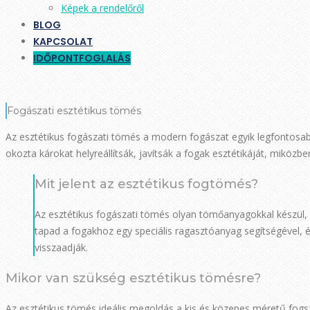
Képek a rendelőről
BLOG
KAPCSOLAT
IDŐPONTFOGLALÁS
Fogászati esztétikus tömés
Az esztétikus fogászati tömés a modern fogászat egyik legfontosa
okozta károkat helyreállítsák, javítsák a fogak esztétikáját, miközb
Mit jelent az esztétikus fogtömés?
Az esztétikus fogászati tömés olyan tömőanyagokkal készül
tapad a fogakhoz egy speciális ragasztóanyag segítségével, 
visszaadják.
Mikor van szükség esztétikus tömésre?
Az esztétikus tömés ideális megoldás a kis és közepes méretű fogs