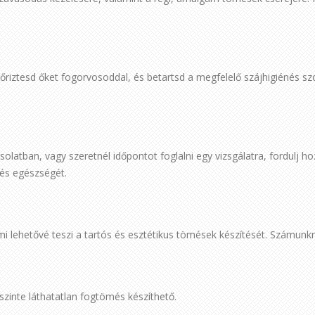
őriztesd őket fogorvosoddal, és betartsd a megfelelő szájhigiénés sz
olatban, vagy szeretnél időpontot foglalni egy vizsgálatra, fordulj h
és egészségét.
 lehetővé teszi a tartós és esztétikus tömések készítését. Számunk
szinte láthatatlan fogtömés készíthető.