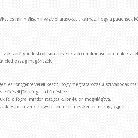
kákat és minimálisan invazív eljárásokat alkalmaz, hogy a páciensek 
s szakszerű gondoskodásunk révén kiváló eredményeket érünk el a leh
ár élethosszig megőrizzék.
gez, és röntgenfelvételt készít, hogy meghatározza a szuvasodás mér
 és előkészítjük a fogat a töméshez.
ük fel a fogra, minden réteget külön-külön megvilágítva.
zuk és polírozzuk, hogy tökéletesen illeszkedjen és ragyogjon.