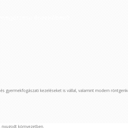
i megőrzése érdekében?
i és gyermekfogászati kezeléseket is vállal, valamint modern röntgenké
, nyugodt környezetben.