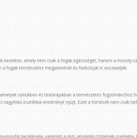
bb kezelése, amely nem csak a fogak egészségét, hanem a mosoly szé
en a fogak természetes megjelenését és funkcióját is visszaadják.
, amelyek színükben és textúrájukban a természetes fogzománchoz ha
és nagyfokú esztétikai eredményt nyújt. Ezek a tömések nem csak ta
zuvasodás kezelésére, valamint a régi, amalgám tömések cseréjére. 