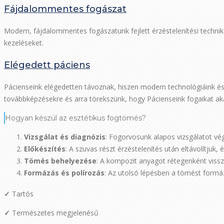
Fájdalommentes fogászat
Modern, fájdalommentes fogászatunk fejlett érzéstelenítési techni
kezeléseket.
Elégedett páciens
Pácienseink elégedetten távoznak, hiszen modern technológiáink é
továbbképzésekre és arra törekszünk, hogy Pácienseink fogaikat ak
Hogyan készül az esztétikus fogtömés?
Vizsgálat és diagnózis
: Fogorvosunk alapos vizsgálatot vé
Előkészítés
: A szuvas részt érzéstelenítés után eltávolítjuk,
Tömés behelyezése
: A kompozit anyagot rétegenként vissz
Formázás és polírozás
: Az utolsó lépésben a tömést formáz
✓
Tartós
✓
Természetes megjelenésű