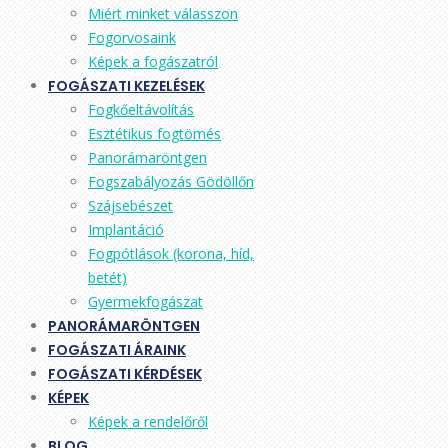
Miért minket válasszon
Fogorvosaink
Képek a fogászatról
FOGÁSZATI KEZELÉSEK
Fogkőeltávolítás
Esztétikus fogtömés
Panorámaröntgen
Fogszabályozás Gödöllőn
Szájsebészet
Implantáció
Fogpótlások (korona, híd,
betét)
Gyermekfogászat
PANORÁMARÖNTGEN
FOGÁSZATI ÁRAINK
FOGÁSZATI KÉRDÉSEK
KÉPEK
Képek a rendelőről
BLOG