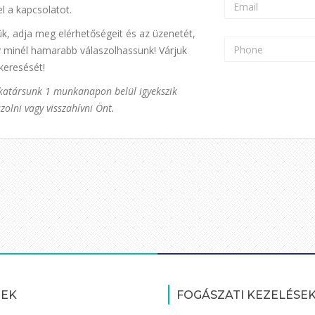
l a kapcsolatot.
ük, adja meg elérhetőségeit és az üzenetét,
 minél hamarabb válaszolhassunk! Várjuk
eresését!
atársunk 1 munkanapon belül igyekszik
zolni vagy visszahívni Önt.
PEK
FOGÁSZATI KEZELÉSE