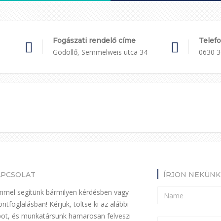
Fogászati rendelő címe
Telef
Gödöllő, Semmelweis utca 34
0630 3
APCSOLAT
ÍRJON NEKÜNK
mel segítünk bármilyen kérdésben vagy
ontfoglalásban! Kérjük, töltse ki az alábbi
pot, és munkatársunk hamarosan felveszi