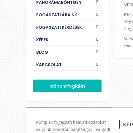
PANORÁMARÖNTGEN
Önne
Kérj
FOGÁSZATI ÁRAINK
hogy
FOGÁSZATI KÉRDÉSEK
megk
Munk
KÉPEK
válas
BLOG
KAPCSOLAT
Időpontfoglalás
Komplex fogászati beavatkozásokat
KÉ
nyújtunk Gödöllőn barátságos, nyugodt