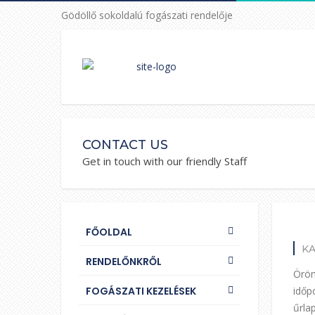
Gödöllő sokoldalú fogászati rendelője
CONTACT US
Get in touch with our friendly Staff
FŐOLDAL
K
RENDELŐNKRŐL
Öröm
FOGÁSZATI KEZELÉSEK
időp
űrla